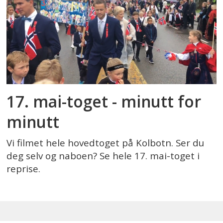
17. mai-toget - minutt for
minutt
Vi filmet hele hovedtoget på Kolbotn. Ser du
deg selv og naboen? Se hele 17. mai-toget i
reprise.