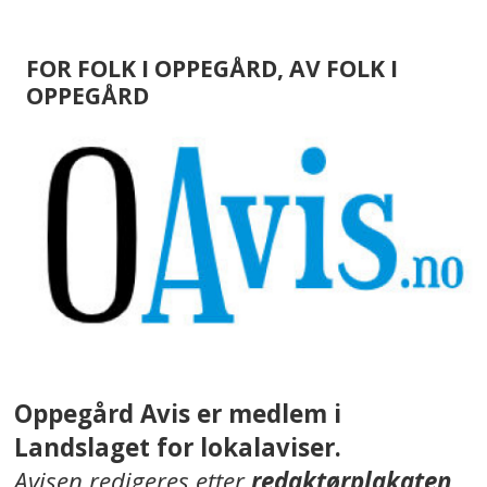
FOR FOLK I OPPEGÅRD, AV FOLK I
OPPEGÅRD
Oppegård Avis er medlem i
Landslaget for lokalaviser.
Avisen redigeres etter
redaktørplakaten