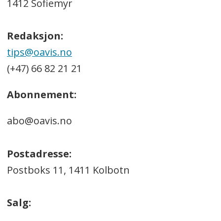
1412 Sofiemyr
Redaksjon:
tips@oavis.no
(+47) 66 82 21 21
Abonnement:
abo@oavis.no
Postadresse:
Postboks 11, 1411 Kolbotn
Salg: