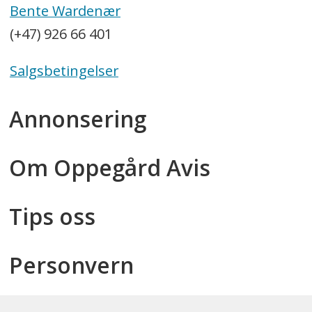
Bente Wardenær
(+47) 926 66 401
Salgsbetingelser
Annonsering
Om Oppegård Avis
Tips oss
Personvern