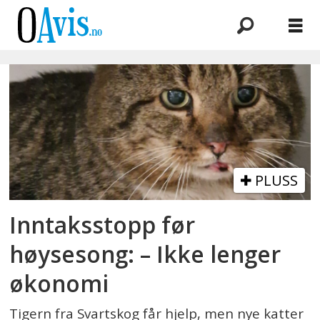
Emne:
inntaksstopp
PLUSS
Inntaksstopp før
høysesong: – Ikke lenger
økonomi
Tigern fra Svartskog får hjelp, men nye katter