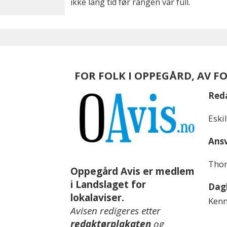
ikke lang tid før rangen var full.
FOR FOLK I OPPEGÅRD, AV F
Red
Eski
Ansv
Thom
Oppegård Avis er medlem
i Landslaget for
Dagl
lokalaviser.
Kenn
Avisen redigeres etter
redaktørplakaten
og