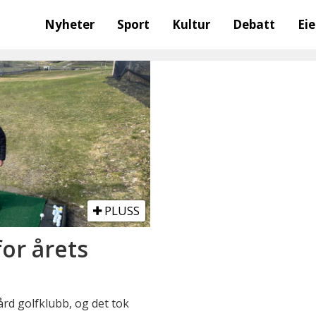
Nyheter
Sport
Kultur
Debatt
Ei
PLUSS
for årets
rd golfklubb, og det tok