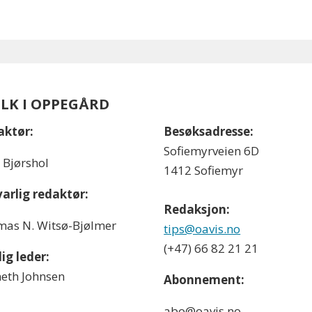
OLK I OPPEGÅRD
aktør:
Besøksadresse:
Sofiemyrveien 6D
l Bjørshol
1412 Sofiemyr
arlig redaktør:
Redaksjon:
as N. Witsø-Bjølmer
tips@oavis.no
(+47) 66 82 21 21
ig leder:
eth Johnsen
Abonnement:
abo@oavis.no