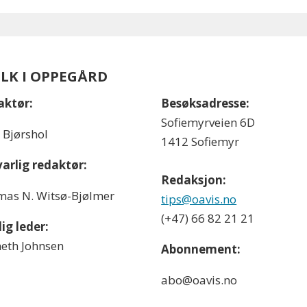
OLK I OPPEGÅRD
aktør:
Besøksadresse:
Sofiemyrveien 6D
l Bjørshol
1412 Sofiemyr
arlig redaktør:
Redaksjon:
as N. Witsø-Bjølmer
tips@oavis.no
(+47) 66 82 21 21
ig leder:
eth Johnsen
Abonnement:
abo@oavis.no