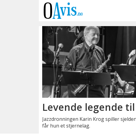
Emne:
john
surman
Levende legende til
Jazzdronningen Karin Krog spiller sjeld
får hun et stjernelag.