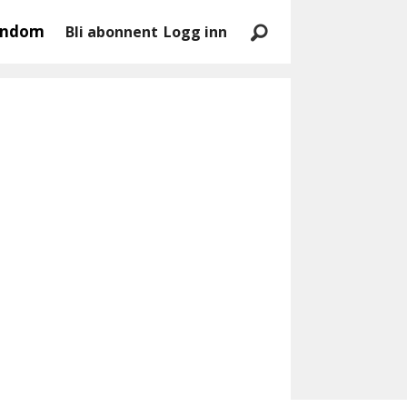
endom
Bli abonnent
Logg inn