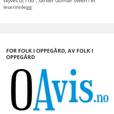
skyves ut i tid", skriver Gunnar Sveen i et
leserinnlegg.
FOR FOLK I OPPEGÅRD, AV FOLK I
OPPEGÅRD