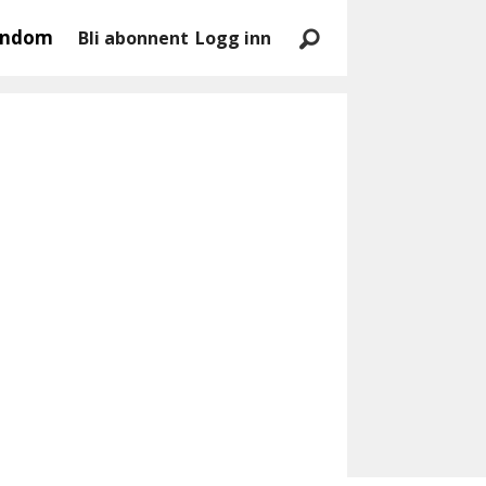
endom
Bli abonnent
Logg inn