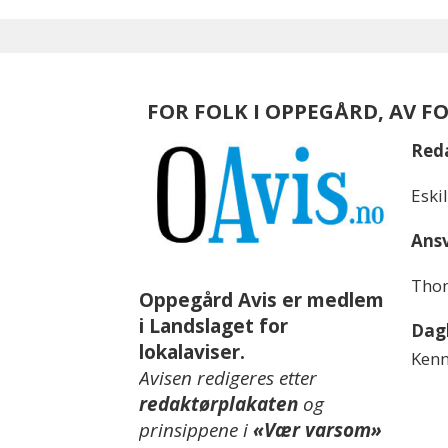
FOR FOLK I OPPEGÅRD, AV F
Red
Eski
Ansv
Thom
Oppegård Avis er medlem
i Landslaget for
Dagl
lokalaviser.
Kenn
Avisen redigeres etter
redaktørplakaten
og
prinsippene i
«Vær varsom»