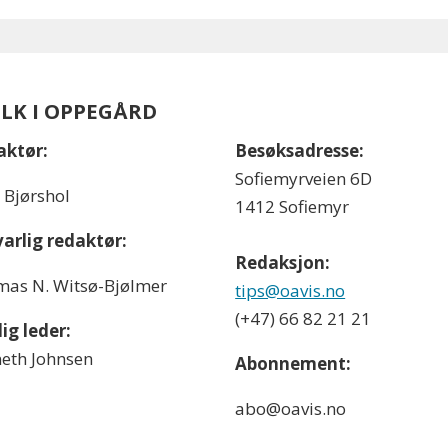
OLK I OPPEGÅRD
aktør:
Besøksadresse:
Sofiemyrveien 6D
l Bjørshol
1412 Sofiemyr
arlig redaktør:
Redaksjon:
as N. Witsø-Bjølmer
tips@oavis.no
(+47) 66 82 21 21
ig leder:
eth Johnsen
Abonnement:
abo@oavis.no