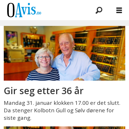
Emne:
kolbotn
gull
og
sølv
Gir seg etter 36 år
Mandag 31. januar klokken 17.00 er det slutt.
Da stenger Kolbotn Gull og Sølv dørene for
siste gang.