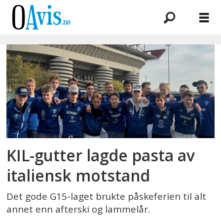
Emne:
kolbotn
gutter
15
KIL-gutter lagde pasta av
italiensk motstand
Det gode G15-laget brukte påskeferien til alt
annet enn afterski og lammelår.