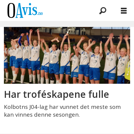
Emne:
kolbotn
il
j04
Har troféskapene fulle
Kolbotns J04-lag har vunnet det meste som
kan vinnes denne sesongen.