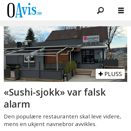
Emne:
kreditorvarsel
PLUSS
«Sushi-sjokk» var falsk
alarm
Den populære restauranten skal leve videre,
mens en ukjent navnebror avvikles.