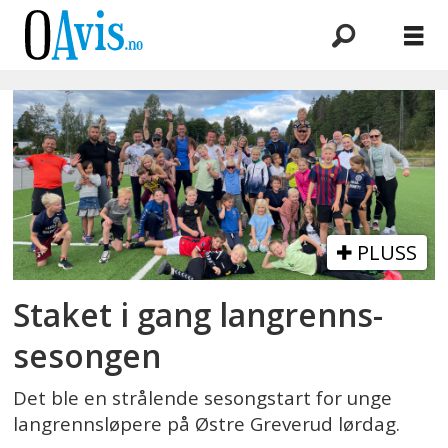
Emne:
langrennssesong
PLUSS
Staket i gang langrenns-
sesongen
Det ble en strålende sesongstart for unge
langrennsløpere på Østre Greverud lørdag.