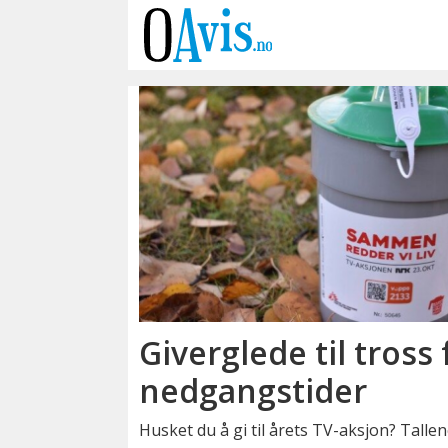
Emne:
leger
uten
grenser
Giverglede til tross 
nedgangstider
Husket du å gi til årets TV-aksjon? Tallen