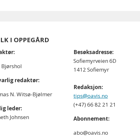
OLK I OPPEGÅRD
aktør:
Besøksadresse:
Sofiemyrveien 6D
l Bjørshol
1412 Sofiemyr
arlig redaktør:
Redaksjon:
as N. Witsø-Bjølmer
tips@oavis.no
(+47) 66 82 21 21
ig leder:
eth Johnsen
Abonnement:
abo@oavis.no