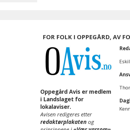
FOR FOLK I OPPEGÅRD, AV F
Red
Eski
Ansv
Thom
Oppegård Avis er medlem
i Landslaget for
Dagl
lokalaviser.
Kenn
Avisen redigeres etter
redaktørplakaten
og
prinsippene i
«Vær varsom»