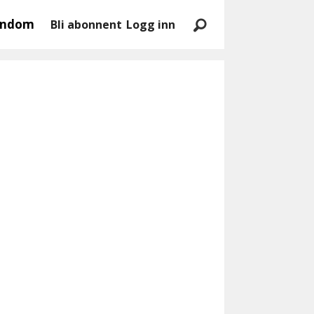
endom
Bli abonnent
Logg inn