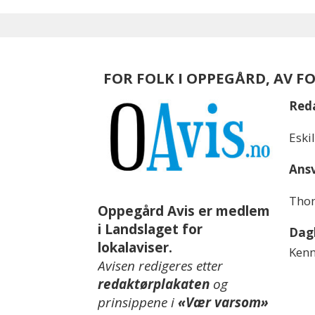
FOR FOLK I OPPEGÅRD, AV F
Red
Eski
Ansv
Thom
Oppegård Avis er medlem
i Landslaget for
Dagl
lokalaviser.
Kenn
Avisen redigeres etter
redaktørplakaten
og
prinsippene i
«Vær varsom»