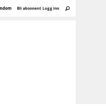
endom
Bli abonnent
Logg inn