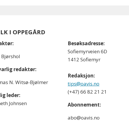
OLK I OPPEGÅRD
aktør:
Besøksadresse:
Sofiemyrveien 6D
l Bjørshol
1412 Sofiemyr
arlig redaktør:
Redaksjon:
as N. Witsø-Bjølmer
tips@oavis.no
(+47) 66 82 21 21
ig leder:
eth Johnsen
Abonnement:
abo@oavis.no