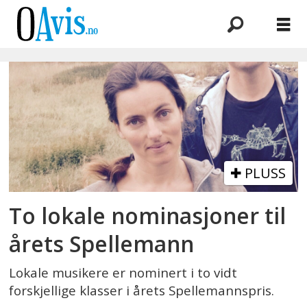
Emne:
maja
sk
ratkje
PLUSS
To lokale nominasjoner til
årets Spellemann
Lokale musikere er nominert i to vidt
forskjellige klasser i årets Spellemannspris.