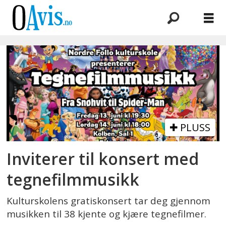
Emne:
marthe
susann
åndahl
PLUSS
Inviterer til konsert med
tegnefilmmusikk
Kulturskolens gratiskonsert tar deg gjennom
musikken til 38 kjente og kjære tegnefilmer.