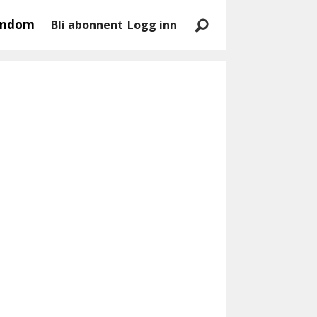
endom
Bli abonnent
Logg inn