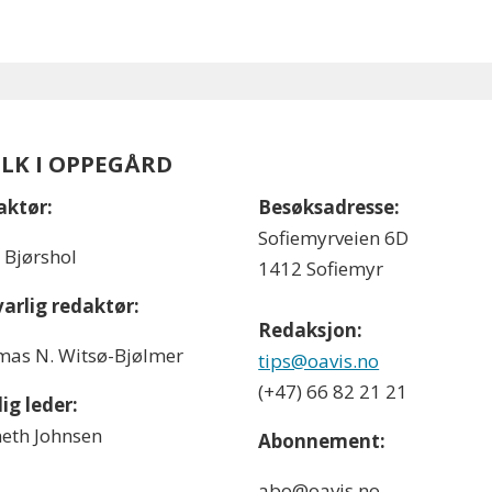
OLK I OPPEGÅRD
aktør:
Besøksadresse:
Sofiemyrveien 6D
l Bjørshol
1412 Sofiemyr
arlig redaktør:
Redaksjon:
as N. Witsø-Bjølmer
tips@oavis.no
(+47) 66 82 21 21
ig leder:
eth Johnsen
Abonnement:
abo@oavis.no