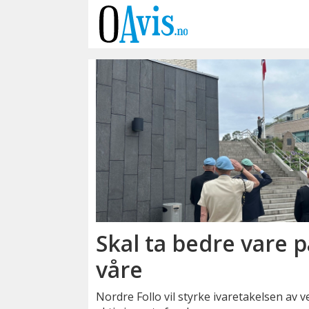
Emne:
minnesteder
Skal ta bedre vare 
våre
Nordre Follo vil styrke ivaretakelsen av v