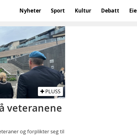
Nyheter
Sport
Kultur
Debatt
Ei
PLUSS
på veteranene
eteraner og forplikter seg til