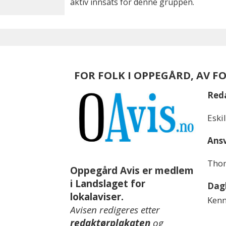
aktiv innsats for denne gruppen.
FOR FOLK I OPPEGÅRD, AV F
Red
Eski
Ansv
Thom
Oppegård Avis er medlem
i Landslaget for
Dagl
lokalaviser.
Kenn
Avisen redigeres etter
redaktørplakaten
og