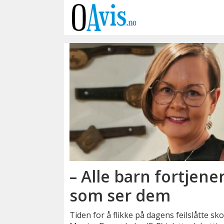
Emne:
monica
dervo-
lehn
– Alle barn fortjene
som ser dem
Tiden for å flikke på dagens feilslåtte sko