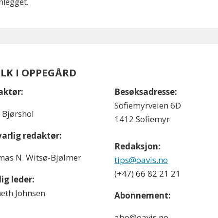
nlegget.
OLK I OPPEGÅRD
aktør:
Besøksadresse:
Sofiemyrveien 6D
l Bjørshol
1412 Sofiemyr
arlig redaktør:
Redaksjon:
as N. Witsø-Bjølmer
tips@oavis.no
(+47) 66 82 21 21
ig leder:
eth Johnsen
Abonnement:
abo@oavis.no