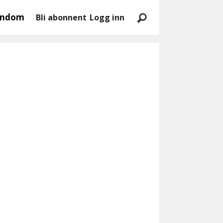
endom
Bli abonnent
Logg inn