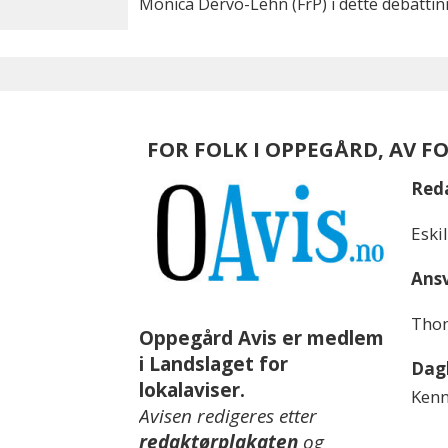
Monica Dervo-Lehn (FrP) i dette debattin
FOR FOLK I OPPEGÅRD, AV F
Red
Eski
Ansv
Thom
Oppegård Avis er medlem
i Landslaget for
Dagl
lokalaviser.
Kenn
Avisen redigeres etter
redaktørplakaten
og