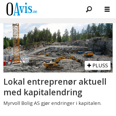
Emne:
myrvoll
bolig
as
PLUSS
Lokal entreprenør aktuell
med kapitalendring
Myrvoll Bolig AS gjør endringer i kapitalen.