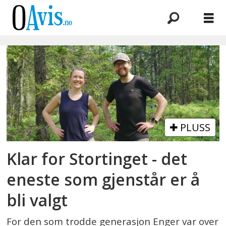
Emne:
nordre
follo
mdg
PLUSS
Klar for Stortinget - det
eneste som gjenstår er å
bli valgt
For den som trodde generasjon Enger var over