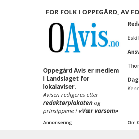
FOR FOLK I OPPEGÅRD, AV F
Red
Eski
Ansv
Thom
Oppegård Avis er medlem
i Landslaget for
Dagl
lokalaviser.
Kenn
Avisen redigeres etter
redaktørplakaten
og
prinsippene i
«Vær varsom»
Annonsering
Om O