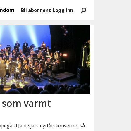
endom
Bli abonnent
Logg inn
r som varmt
pegård Janitsjars nyttårskonserter, så