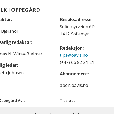
OLK I OPPEGÅRD
aktør:
Besøksadresse:
Sofiemyrveien 6D
l Bjørshol
1412 Sofiemyr
arlig redaktør:
Redaksjon:
as N. Witsø-Bjølmer
tips@oavis.no
(+47) 66 82 21 21
ig leder:
eth Johnsen
Abonnement:
abo@oavis.no
ppegård Avis
Tips oss