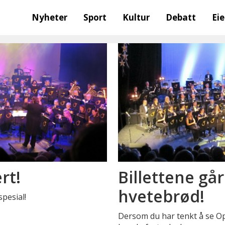
Nyheter
Sport
Kultur
Debatt
Ei
rt!
Billettene gå
hvetebrød!
spesial!
Dersom du har tenkt å se Op