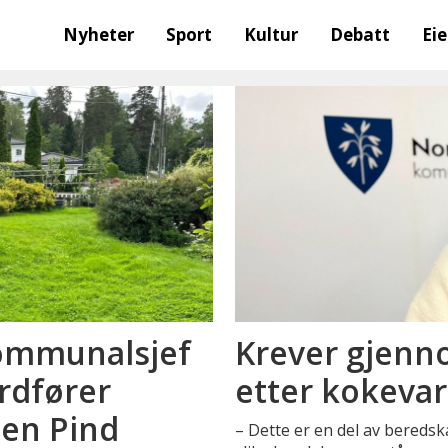
Nyheter
Sport
Kultur
Debatt
Ei
kommunalsjef
Krever gjenn
ordfører
etter kokevar
sen Pind
– Dette er en del av bereds