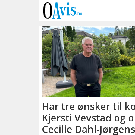
Emne:
ordfører
cecilie
dahl-
jørgensen
Har tre ønsker til 
pind
Kjersti Vevstad og 
Cecilie Dahl-Jørgen