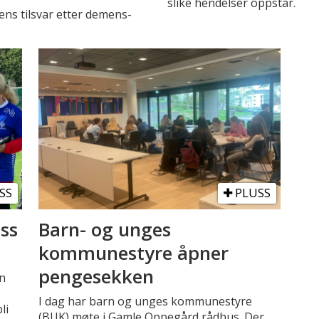
slike hendelser oppstår.
ns tilsvar etter demens-
SS
PLUSS
ss
Barn- og unges
kommunestyre åpner
pengesekken
en
I dag har barn og unges kommunestyre
li
(BUK) møte i Gamle Oppegård rådhus. Der