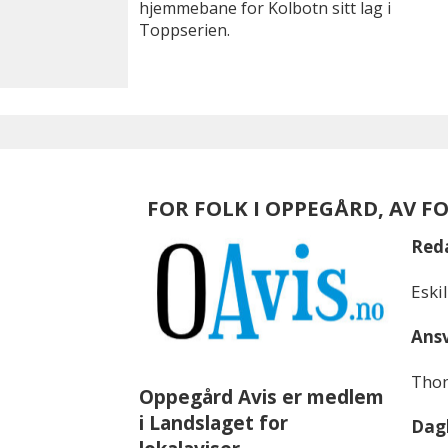
hjemmebane for Kolbotn sitt lag i
Toppserien.
FOR FOLK I OPPEGÅRD, AV F
Red
Eski
Ansv
Thom
Oppegård Avis er medlem
i Landslaget for
Dagl