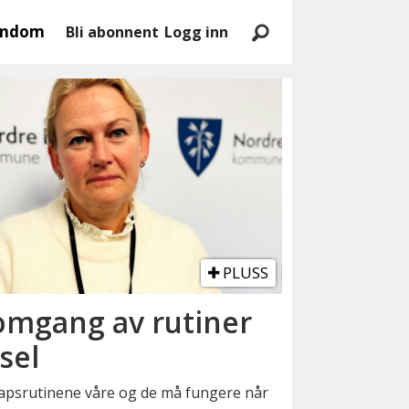
endom
Bli abonnent
Logg inn
PLUSS
omgang av rutiner
sel
kapsrutinene våre og de må fungere når