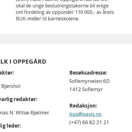
skal de unge beslutningstakerne bli enige
om fordeling av oppunder 110 000,- av årets
BUK-midler til barneskolene.
OLK I OPPEGÅRD
aktør:
Besøksadresse:
Sofiemyrveien 6D
l Bjørshol
1412 Sofiemyr
arlig redaktør:
Redaksjon:
as N. Witsø-Bjølmer
tips@oavis.no
(+47) 66 82 21 21
ig leder: