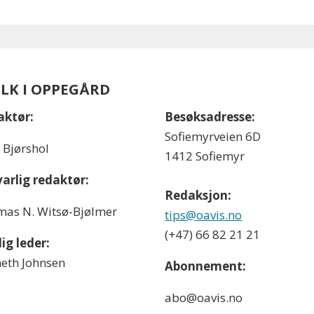
OLK I OPPEGÅRD
aktør:
Besøksadresse:
Sofiemyrveien 6D
l Bjørshol
1412 Sofiemyr
arlig redaktør:
Redaksjon:
as N. Witsø-Bjølmer
tips@oavis.no
(+47) 66 82 21 21
ig leder:
eth Johnsen
Abonnement:
abo@oavis.no