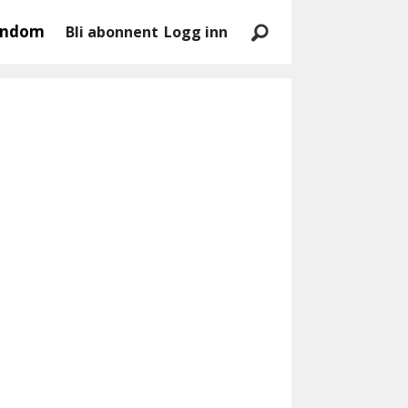
endom
Bli abonnent
Logg inn