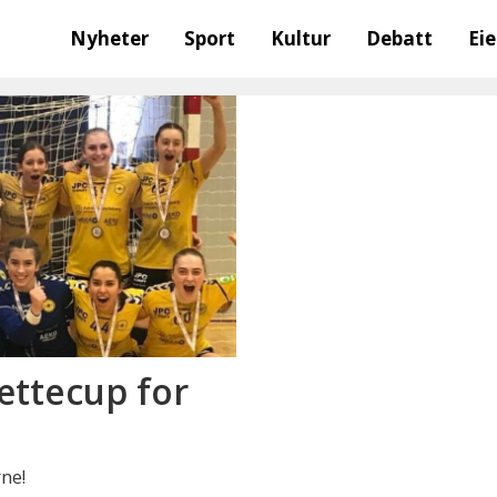
Nyheter
Sport
Kultur
Debatt
Ei
ættecup for
rne!