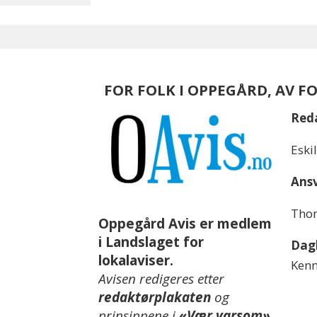
FOR FOLK I OPPEGÅRD, AV F
Red
Eski
Ansv
Thom
Oppegård Avis er medlem
i Landslaget for
Dagl
lokalaviser.
Kenn
Avisen redigeres etter
redaktørplakaten
og
prinsippene i
«Vær varsom»