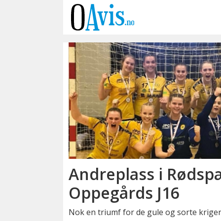
Emne:
rødsptte
cup
Andreplass i Rødsp
Oppegårds J16
Nok en triumf for de gule og sorte krige