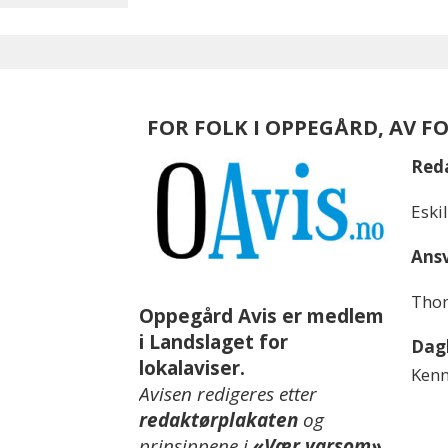
FOR FOLK I OPPEGÅRD, AV F
Red
Eski
Ansv
Thom
Oppegård Avis er medlem
i Landslaget for
Dagl
lokalaviser.
Kenn
Avisen redigeres etter
redaktørplakaten
og
prinsippene i
«Vær varsom»