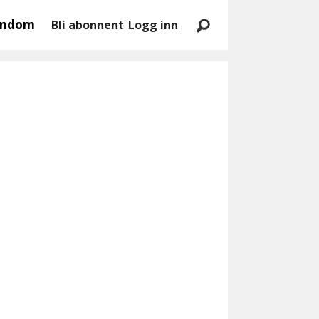
endom
Bli abonnent
Logg inn