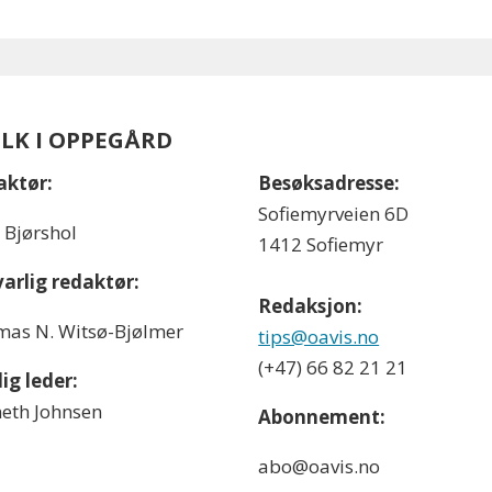
OLK I OPPEGÅRD
aktør:
Besøksadresse:
Sofiemyrveien 6D
l Bjørshol
1412 Sofiemyr
arlig redaktør:
Redaksjon:
as N. Witsø-Bjølmer
tips@oavis.no
(+47) 66 82 21 21
ig leder:
eth Johnsen
Abonnement:
abo@oavis.no