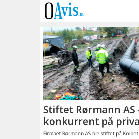
Emne:
rørleggertjenester
Stiftet Rørmann AS -
konkurrent på priv
Firmaet Rørmann AS ble stiftet på Kolb