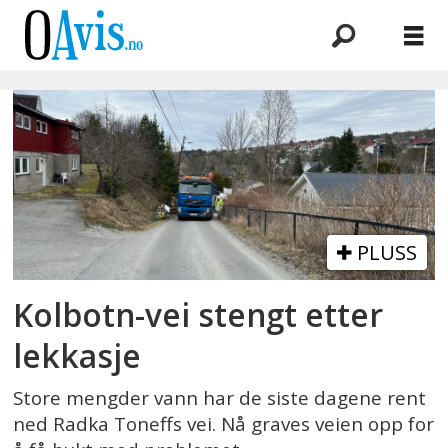
Emne:
radka
toneffs
vei
PLUSS
Kolbotn-vei stengt etter
lekkasje
Store mengder vann har de siste dagene rent
ned Radka Toneffs vei. Nå graves veien opp for