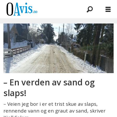
Emne:
søle
– En verden av sand og
slaps!
– Veien jeg bor i er et trist skue av slaps,
rennende vann og en graut av sand, skriver