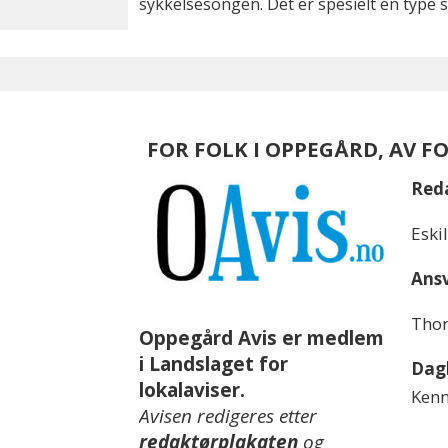
sykkelsesongen. Det er spesielt én type
FOR FOLK I OPPEGÅRD, AV F
Red
Eski
Ansv
Thom
Oppegård Avis er medlem
i Landslaget for
Dagl
lokalaviser.
Kenn
Avisen redigeres etter
redaktørplakaten
og