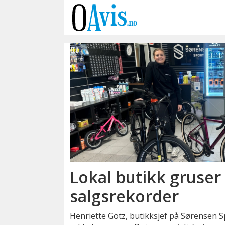
Emne:
sørensen
sport
Lokal butikk gruser
salgsrekorder
Henriette Götz, butikksjef på Sørensen Sp