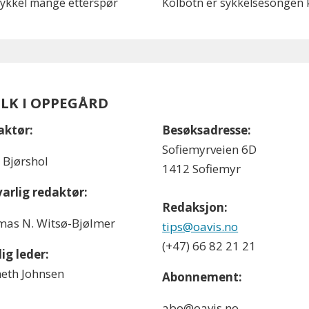
 sykkel mange etterspør
Kolbotn er sykkelsesongen k
OLK I OPPEGÅRD
aktør:
Besøksadresse:
Sofiemyrveien 6D
l Bjørshol
1412 Sofiemyr
arlig redaktør:
Redaksjon:
as N. Witsø-Bjølmer
tips@oavis.no
(+47) 66 82 21 21
ig leder:
eth Johnsen
Abonnement:
abo@oavis.no