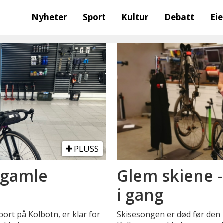
Nyheter
Sport
Kultur
Debatt
Ei
PLUSS
 gamle
Glem skiene 
i gang
ort på Kolbotn, er klar for
Skisesongen er død før den