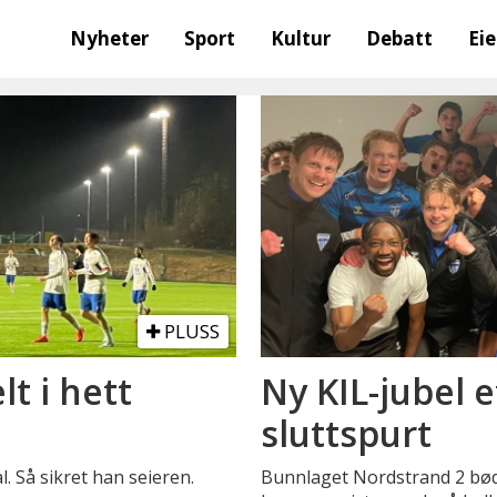
Nyheter
Sport
Kultur
Debatt
Ei
PLUSS
lt i hett
Ny KIL-jubel 
sluttspurt
. Så sikret han seieren.
Bunnlaget Nordstrand 2 bød