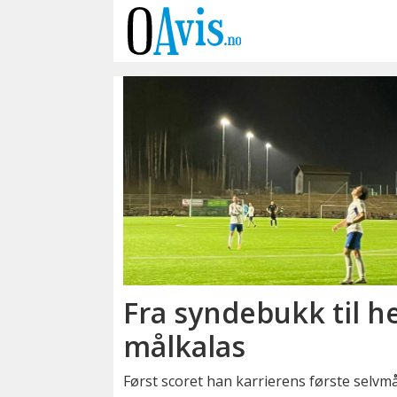
Emne:
serge
balole
gamwanya
Fra syndebukk til he
målkalas
Først scoret han karrierens første selvmål