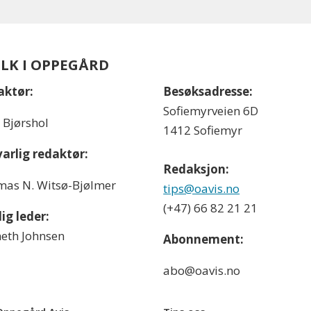
OLK I OPPEGÅRD
aktør:
Besøksadresse:
Sofiemyrveien 6D
l Bjørshol
1412 Sofiemyr
arlig redaktør:
Redaksjon:
as N. Witsø-Bjølmer
tips@oavis.no
(+47) 66 82 21 21
ig leder:
eth Johnsen
Abonnement:
abo@oavis.no