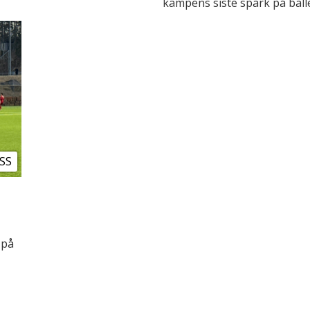
kampens siste spark på balle
SS
 på
t