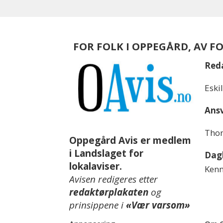
FOR FOLK I OPPEGÅRD, AV F
Red
Eski
Ansv
Thom
Oppegård Avis er medlem
i Landslaget for
Dagl
lokalaviser.
Kenn
Avisen redigeres etter
redaktørplakaten
og
prinsippene i
«Vær varsom»