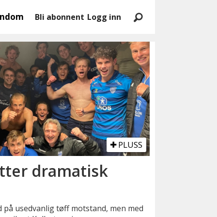
endom
Bli abonnent
Logg inn
PLUSS
etter dramatisk
 på usedvanlig tøff motstand, men med