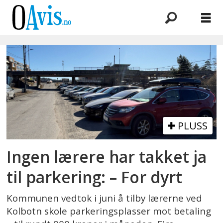
Emne:
sivert
wahlgren
leirbakk
PLUSS
Ingen lærere har takket ja
til parkering: – For dyrt
Kommunen vedtok i juni å tilby lærerne ved
Kolbotn skole parkeringsplasser mot betaling