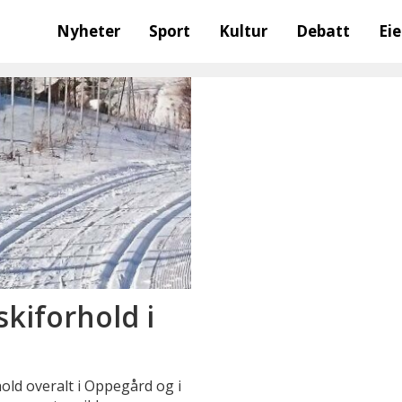
Nyheter
Sport
Kultur
Debatt
Ei
skiforhold i
old overalt i Oppegård og i