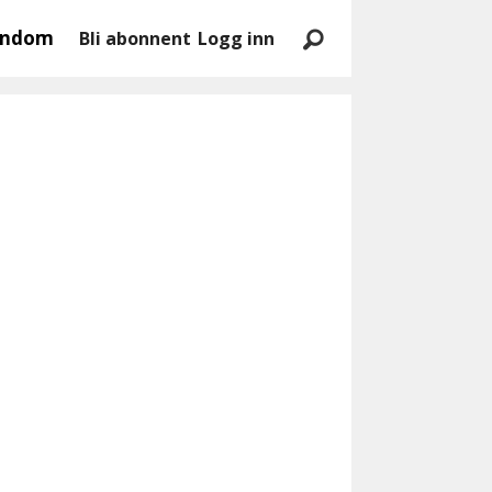
endom
Bli abonnent
Logg inn