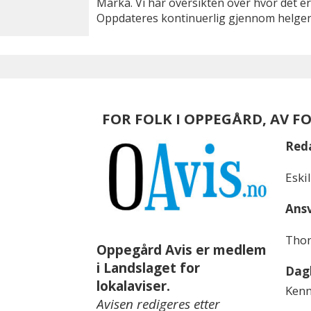
Marka. Vi har oversikten over hvor det er
Oppdateres kontinuerlig gjennom helgen
FOR FOLK I OPPEGÅRD, AV F
Red
Eski
Ansv
Thom
Oppegård Avis er medlem
i Landslaget for
Dagl
lokalaviser.
Kenn
Avisen redigeres etter