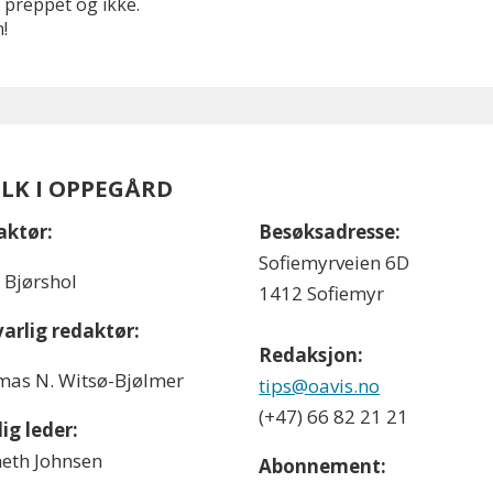
 preppet og ikke.
!
OLK I OPPEGÅRD
aktør:
Besøksadresse:
Sofiemyrveien 6D
l Bjørshol
1412 Sofiemyr
arlig redaktør:
Redaksjon:
as N. Witsø-Bjølmer
tips@oavis.no
(+47) 66 82 21 21
ig leder:
eth Johnsen
Abonnement: