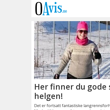
Emne:
skismurning
Her finner du gode 
helgen!
Det er fortsatt fantastiske langrennsforh