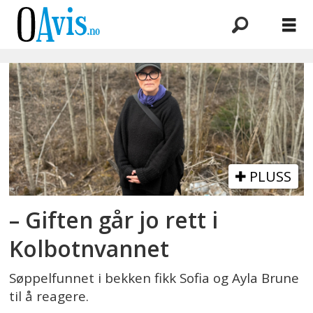
Emne:
sofia
brune
PLUSS
– Giften går jo rett i
Kolbotnvannet
Søppelfunnet i bekken fikk Sofia og Ayla Brune
til å reagere.