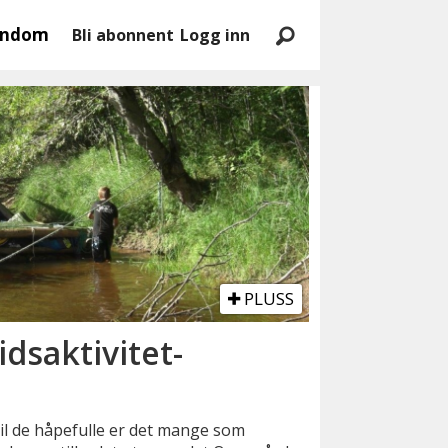
endom
Bli abonnent
Logg inn
PLUSS
idsaktivitet-
 til de håpefulle er det mange som