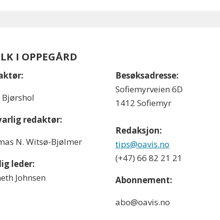
OLK I OPPEGÅRD
aktør:
Besøksadresse:
Sofiemyrveien 6D
l Bjørshol
1412 Sofiemyr
arlig redaktør:
Redaksjon:
as N. Witsø-Bjølmer
tips@oavis.no
(+47) 66 82 21 21
ig leder:
eth Johnsen
Abonnement:
abo@oavis.no