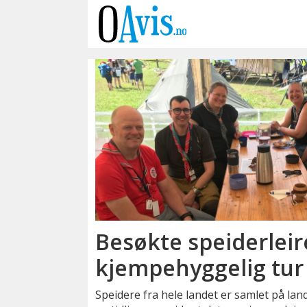
Emne:
speidere
Besøkte speiderleir
kjempehyggelig tur
Speidere fra hele landet er samlet på land