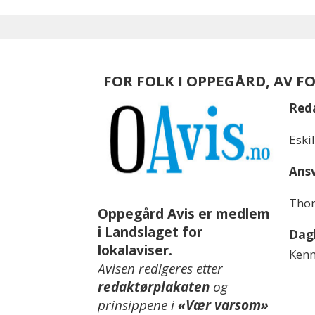
FOR FOLK I OPPEGÅRD, AV F
Red
Eski
Ansv
Thom
Oppegård Avis er medlem
i Landslaget for
Dagl
lokalaviser.
Kenn
Avisen redigeres etter
redaktørplakaten
og
prinsippene i
«Vær varsom»