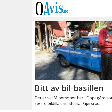
Emne:
steinar
gjersrud
Bitt av bil-basillen
Det er vel få personer her i Oppegård so
større bildilla enn Steinar Gjersrud.