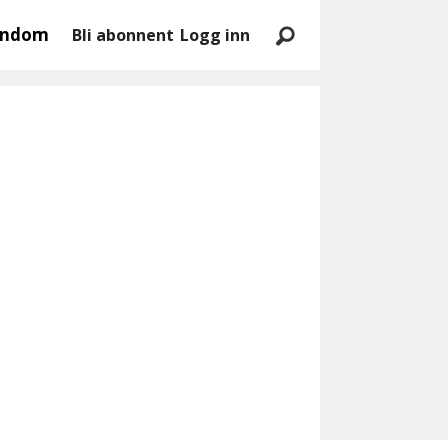
endom
Bli abonnent
Logg inn