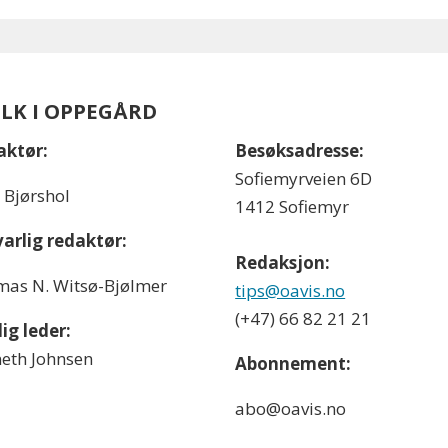
OLK I OPPEGÅRD
aktør:
Besøksadresse:
Sofiemyrveien 6D
l Bjørshol
1412 Sofiemyr
arlig redaktør:
Redaksjon:
as N. Witsø-Bjølmer
tips@oavis.no
(+47) 66 82 21 21
ig leder:
eth Johnsen
Abonnement:
abo@oavis.no