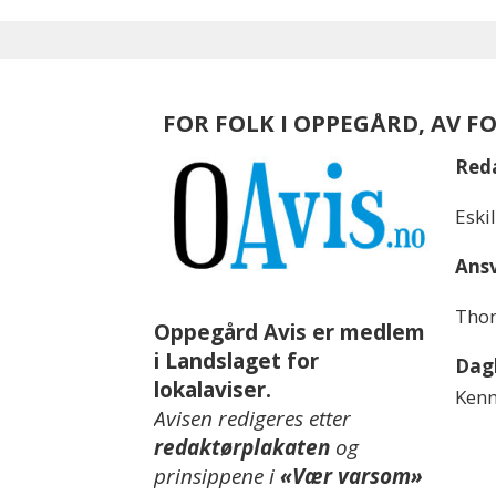
FOR FOLK I OPPEGÅRD, AV F
Red
Eski
Ansv
Thom
Oppegård Avis er medlem
i Landslaget for
Dagl
lokalaviser.
Kenn
Avisen redigeres etter
redaktørplakaten
og
prinsippene i
«Vær varsom»