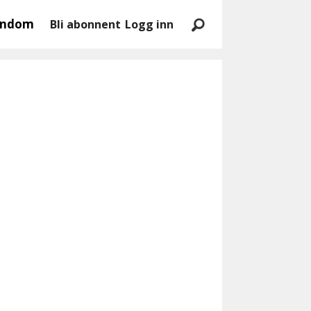
endom
Bli abonnent
Logg inn