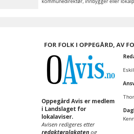
kommunedirektør, innbygger eller lokalpo
FOR FOLK I OPPEGÅRD, AV F
Red
Eski
Ansv
Thom
Oppegård Avis er medlem
i Landslaget for
Dagl
lokalaviser.
Kenn
Avisen redigeres etter
redaktørplakaten
og