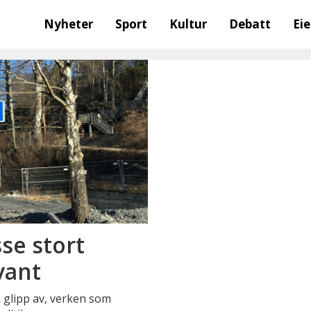
Nyheter
Sport
Kultur
Debatt
Ei
se stort
vant
å glipp av, verken som