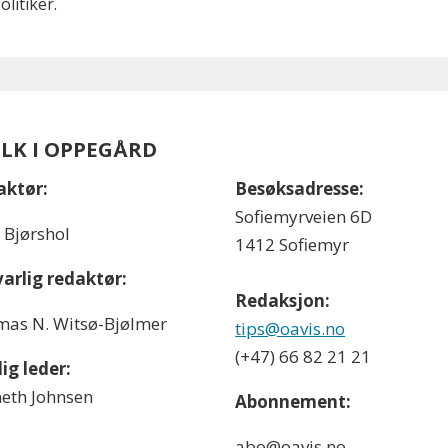
litiker.
OLK I OPPEGÅRD
aktør:
Besøksadresse:
Sofiemyrveien 6D
l Bjørshol
1412 Sofiemyr
arlig redaktør:
Redaksjon:
as N. Witsø-Bjølmer
tips@oavis.no
(+47) 66 82 21 21
ig leder:
eth Johnsen
Abonnement:
abo@oavis.no