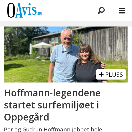
Emne:
surfing
PLUSS
Hoffmann-legendene
startet surfemiljøet i
Oppegård
Per og Gudrun Hoffmann jobbet hele