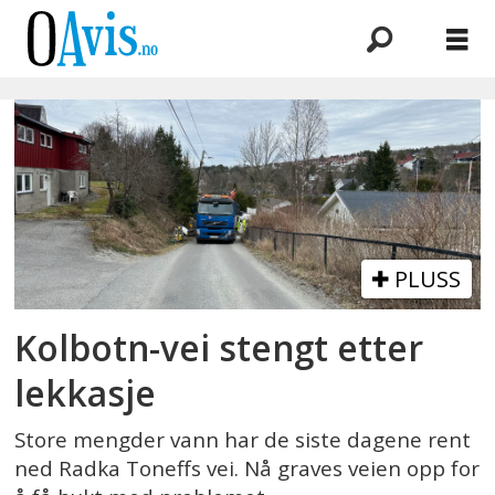
Emne:
svein
grøstad
as
PLUSS
Kolbotn-vei stengt etter
lekkasje
Store mengder vann har de siste dagene rent
ned Radka Toneffs vei. Nå graves veien opp for