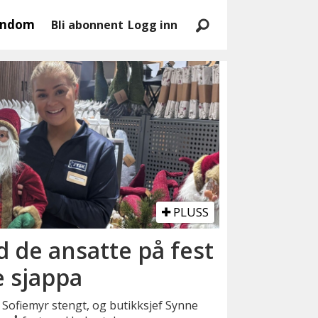
endom
Bli abonnent
Logg inn
PLUSS
 de ansatte på fest
e sjappa
Sofiemyr stengt, og butikksjef Synne