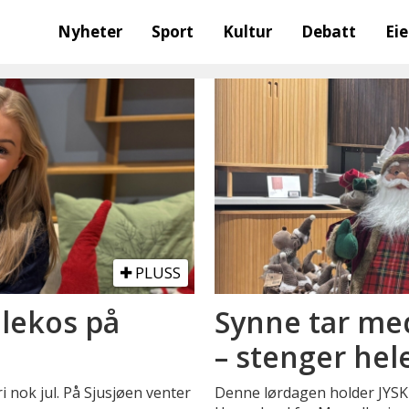
Nyheter
Sport
Kultur
Debatt
Ei
PLUSS
ulekos på
Synne tar med
– stenger hel
i nok jul. På Sjusjøen venter
Denne lørdagen holder JYSK 