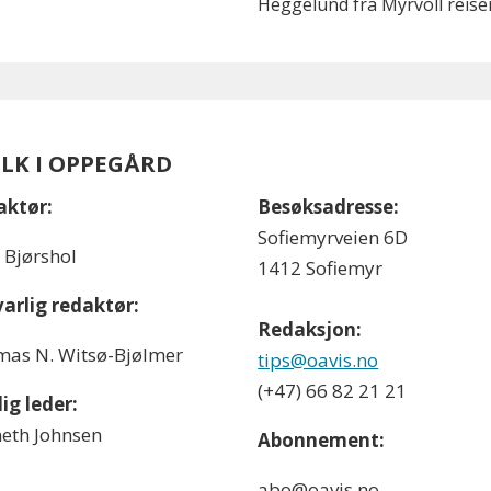
Heggelund fra Myrvoll reise
OLK I OPPEGÅRD
aktør:
Besøksadresse:
Sofiemyrveien 6D
l Bjørshol
1412 Sofiemyr
arlig redaktør:
Redaksjon:
as N. Witsø-Bjølmer
tips@oavis.no
(+47) 66 82 21 21
ig leder:
eth Johnsen
Abonnement:
abo@oavis.no