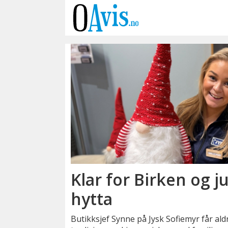
Emne:
synne
heggelund
Klar for Birken og j
hytta
Butikksjef Synne på Jysk Sofiemyr får aldr