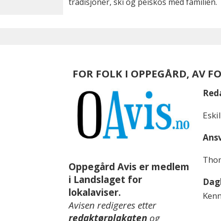
tradisjoner, ski og peiskos med familien.
FOR FOLK I OPPEGÅRD, AV F
Red
Eski
Ansv
Thom
Oppegård Avis er medlem
i Landslaget for
Dagl
lokalaviser.
Kenn
Avisen redigeres etter
redaktørplakaten
og