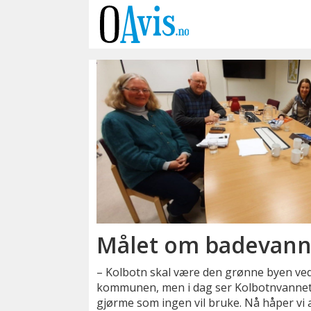
Emne:
tjernet
Målet om badevann
– Kolbotn skal være den grønne byen ved v
kommunen, men i dag ser Kolbotnvannet
gjørme som ingen vil bruke. Nå håper vi a