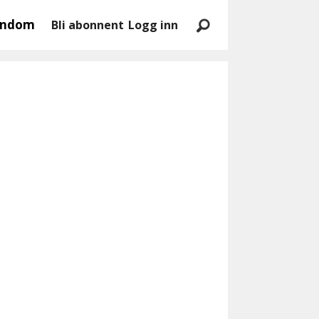
endom
Bli abonnent
Logg inn