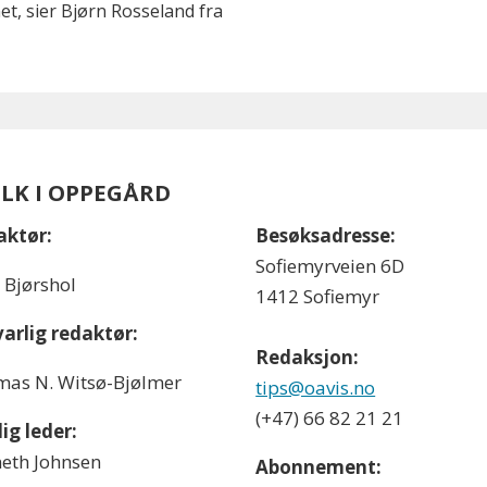
t, sier Bjørn Rosseland fra
OLK I OPPEGÅRD
aktør:
Besøksadresse:
Sofiemyrveien 6D
l Bjørshol
1412 Sofiemyr
arlig redaktør:
Redaksjon:
as N. Witsø-Bjølmer
tips@oavis.no
(+47) 66 82 21 21
ig leder:
eth Johnsen
Abonnement: