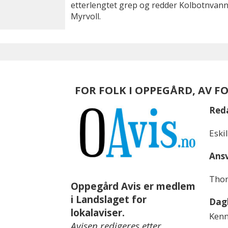
etterlengtet grep og redder Kolbotnvanne
Myrvoll.
FOR FOLK I OPPEGÅRD, AV F
Red
Eski
Ansv
Thom
Oppegård Avis er medlem
i Landslaget for
Dagl
lokalaviser.
Kenn
Avisen redigeres etter