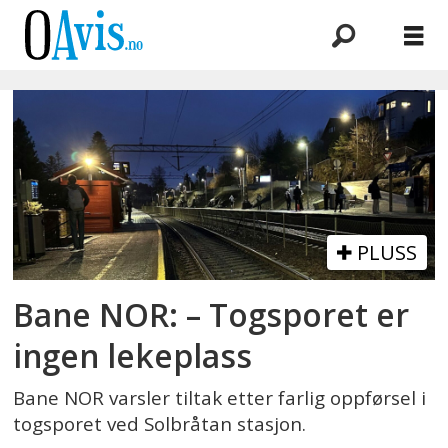
Emne:
togsporet
PLUSS
Bane NOR: – Togsporet er
ingen lekeplass
Bane NOR varsler tiltak etter farlig oppførsel i
togsporet ved Solbråtan stasjon.