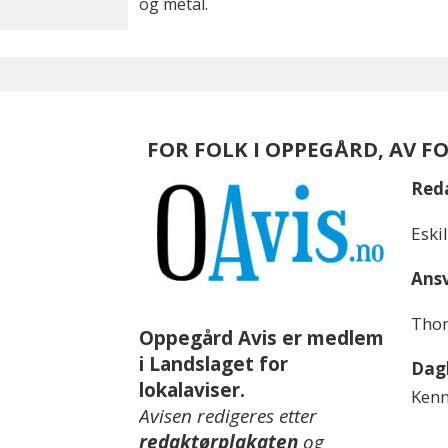
og metal.
FOR FOLK I OPPEGÅRD, AV F
Red
Eski
Ansv
Thom
Oppegård Avis er medlem
i Landslaget for
Dagl
lokalaviser.
Kenn
Avisen redigeres etter
redaktørplakaten
og