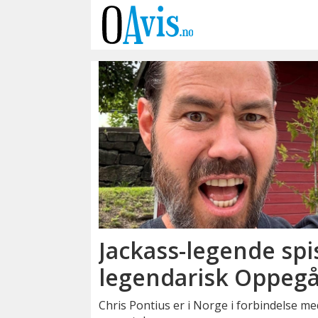
Emne:
tons
of
rock
Jackass-legende spi
legendarisk Oppegå
Chris Pontius er i Norge i forbindelse m