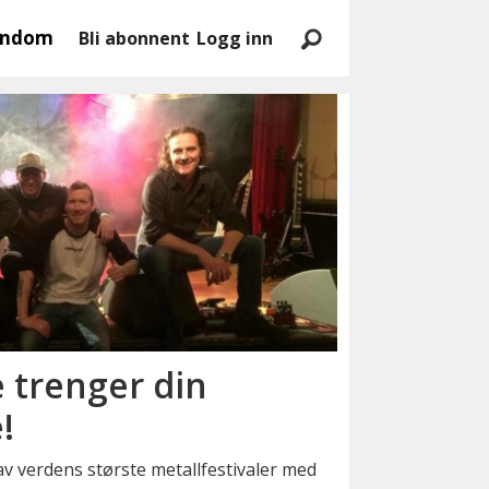
endom
Bli abonnent
Logg inn
 trenger din
!
av verdens største metallfestivaler med