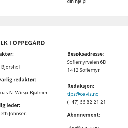
din hjelp!
OLK I OPPEGÅRD
aktør:
Besøksadresse:
Sofiemyrveien 6D
l Bjørshol
1412 Sofiemyr
arlig redaktør:
Redaksjon:
as N. Witsø-Bjølmer
tips@oavis.no
(+47) 66 82 21 21
ig leder:
eth Johnsen
Abonnement:
abo@oavis.no