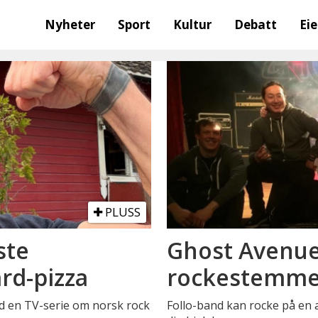
Nyheter
Sport
Kultur
Debatt
Ei
PLUSS
ste
Ghost Avenue
rd-pizza
rockestemme
ed en TV-serie om norsk rock
Follo-band kan rocke på en 