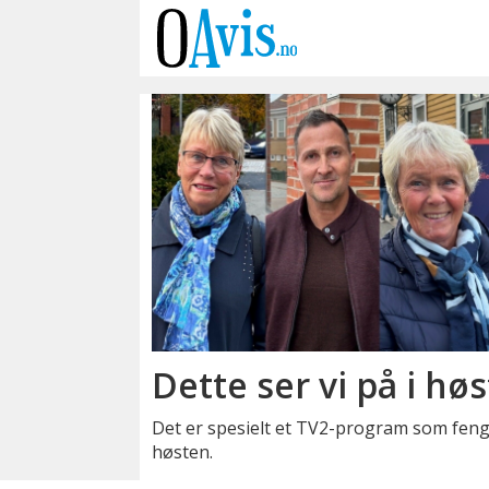
Emne:
tv-
seing
Dette ser vi på i h
Det er spesielt et TV2-program som feng
høsten.