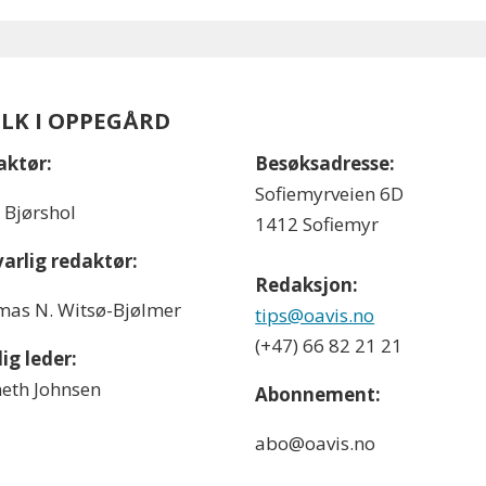
OLK I OPPEGÅRD
aktør:
Besøksadresse:
Sofiemyrveien 6D
l Bjørshol
1412 Sofiemyr
arlig redaktør:
Redaksjon:
as N. Witsø-Bjølmer
tips@oavis.no
(+47) 66 82 21 21
ig leder:
eth Johnsen
Abonnement:
abo@oavis.no