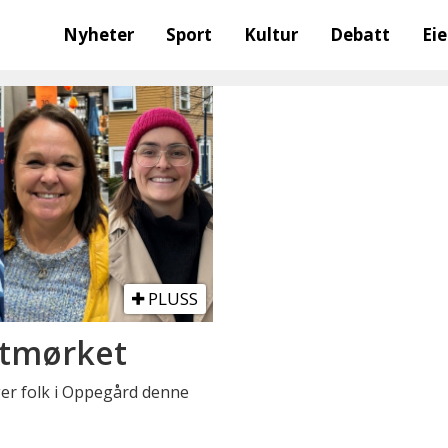
Nyheter
Sport
Kultur
Debatt
Ei
PLUSS
østmørket
er folk i Oppegård denne