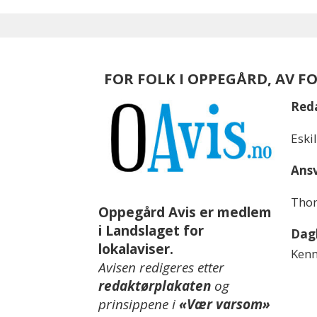
FOR FOLK I OPPEGÅRD, AV F
Red
Eski
Ansv
Thom
Oppegård Avis er medlem
i Landslaget for
Dagl
lokalaviser.
Kenn
Avisen redigeres etter
redaktørplakaten
og
prinsippene i
«Vær varsom»