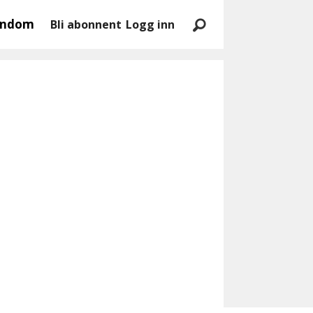
endom
Bli abonnent
Logg inn