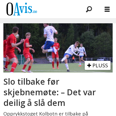
Emne:
ullern
2
PLUSS
Slo tilbake før
skjebnemøte: – Det var
deilig å slå dem
Opprykkstoget Kolbotn er tilbake på