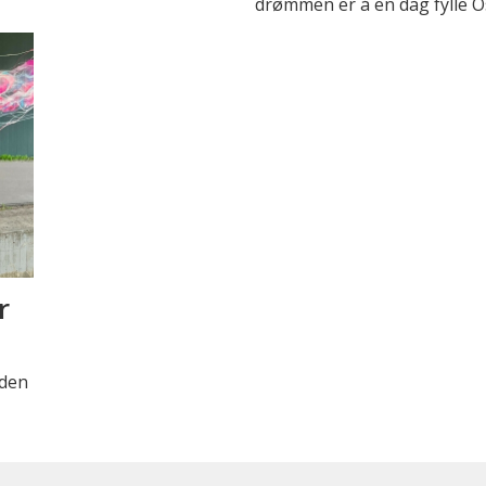
drømmen er å en dag fylle O
r
lden