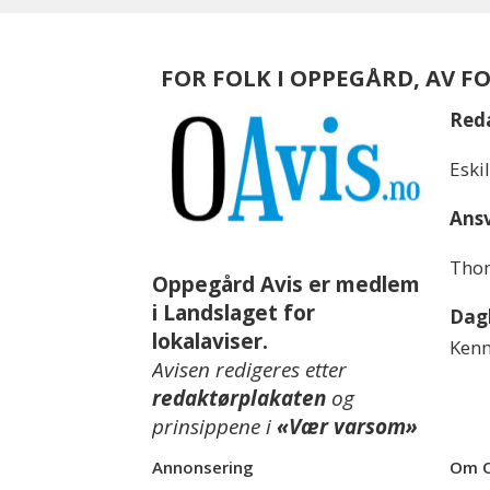
FOR FOLK I OPPEGÅRD, AV F
Red
Eski
Ansv
Thom
Oppegård Avis er medlem
i Landslaget for
Dagl
lokalaviser.
Kenn
Avisen redigeres etter
redaktørplakaten
og
prinsippene i
«Vær varsom»
Annonsering
Om O