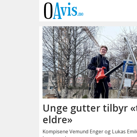
Emne:
vemund
enger
Unge gutter tilbyr «
eldre»
Kompisene Vemund Enger og Lukas Emile 