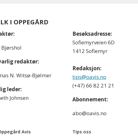
OLK I OPPEGÅRD
aktør:
Besøksadresse:
Sofiemyrveien 6D
l Bjørshol
1412 Sofiemyr
arlig redaktør:
Redaksjon:
as N. Witsø-Bjølmer
tips@oavis.no
(+47) 66 82 21 21
ig leder:
eth Johnsen
Abonnement:
abo@oavis.no
ppegård Avis
Tips oss