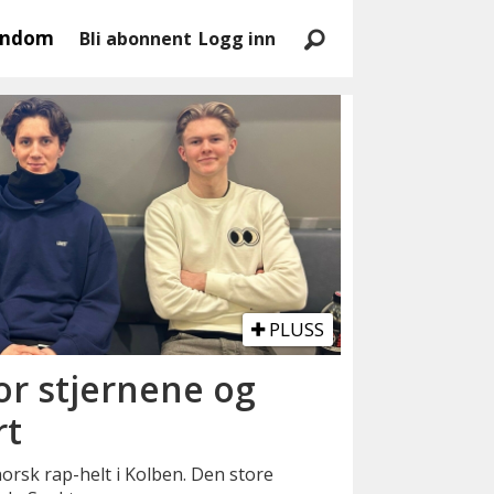
endom
Bli abonnent
Logg inn
PLUSS
or stjernene og
rt
orsk rap-helt i Kolben. Den store