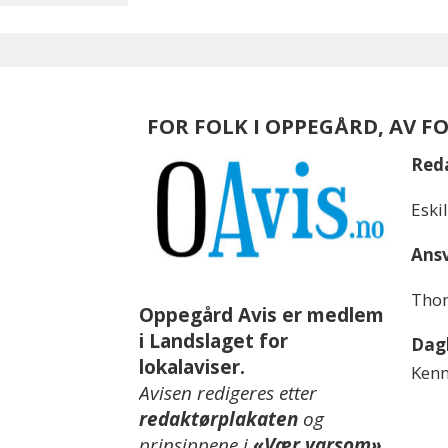
FOR FOLK I OPPEGÅRD, AV F
Red
Eski
Ansv
Thom
Oppegård Avis er medlem
i Landslaget for
Dagl
lokalaviser.
Kenn
Avisen redigeres etter
redaktørplakaten
og
prinsippene i
«Vær varsom»