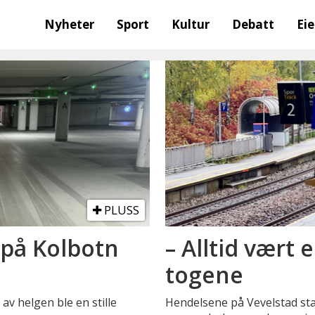
Nyheter
Sport
Kultur
Debatt
Ei
PLUSS
på Kolbotn
– Alltid vært
togene
av helgen ble en stille
Hendelsene på Vevelstad sta