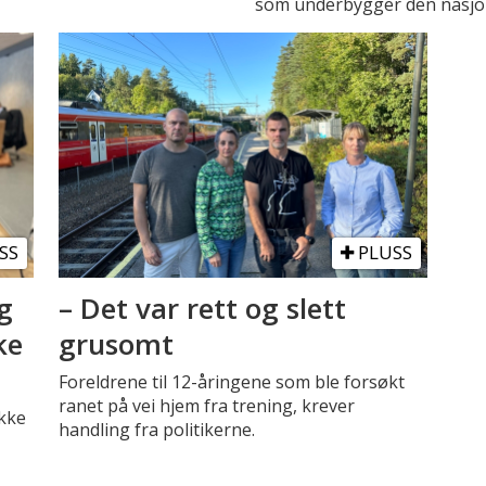
som underbygger den nasjona
SS
PLUSS
g
– Det var rett og slett
ke
grusomt
Foreldrene til 12-åringene som ble forsøkt
ranet på vei hjem fra trening, krever
ikke
handling fra politikerne.
-