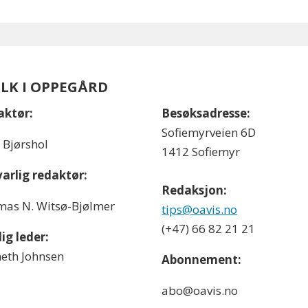
OLK I OPPEGÅRD
aktør:
Besøksadresse:
Sofiemyrveien 6D
l Bjørshol
1412 Sofiemyr
arlig redaktør:
Redaksjon:
as N. Witsø-Bjølmer
tips@oavis.no
(+47) 66 82 21 21
ig leder:
eth Johnsen
Abonnement:
abo@oavis.no