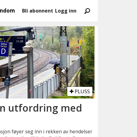
endom
Bli abonnent
Logg inn
PLUSS
 en utfordring med
sjon føyer seg inn i rekken av hendelser