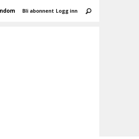
endom
Bli abonnent
Logg inn