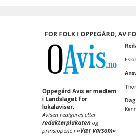
FOR FOLK I OPPEGÅRD, AV F
Red
Eski
Ansv
Thom
Oppegård Avis er medlem
i Landslaget for
Dagl
lokalaviser.
Kenn
Avisen redigeres etter
redaktørplakaten
og
prinsippene i
«Vær varsom»