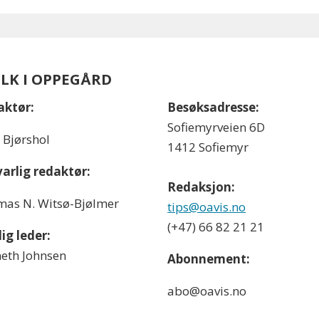
OLK I OPPEGÅRD
aktør:
Besøksadresse:
Sofiemyrveien 6D
l Bjørshol
1412 Sofiemyr
arlig redaktør:
Redaksjon:
as N. Witsø-Bjølmer
tips@oavis.no
(+47) 66 82 21 21
ig leder:
eth Johnsen
Abonnement:
abo@oavis.no