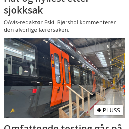
sjokksak
OAvis-redaktør Eskil Bjørshol kommenterer
den alvorlige lærersaken.
PLUSS
Omfattende testing går på