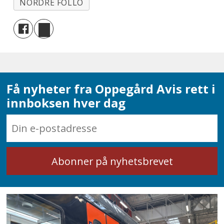
NORDRE FOLLO
som ikke kan løses med gjenværende
bemanning konkurranseutsettes
sammen med brøyting.
Konkurranseutsettingen gjøres
gjennom en anbudskonkurranse
Få nyheter fra Oppegård Avis rett i
innboksen hver dag
med en øvre kostnadsramme med
utgangspunkt i kommunens
kostnadsbilde, kvalitet og hyppighet.
Dersom konkurransen ikke fører
frem, fortsetter driften i kommunal
egenregi.