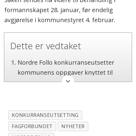
formannskapet 28. januar, før endelig
avgjørelse i kommunestyret 4. februar.
Dette er vedtaket
Nordre Follo konkurranseutsetter
kommunens oppgaver knyttet til
brøyting, med tilhørende oppgaver
strøing og bortkjøring av snø.
Kommunedirektøren foretar en
kartlegging av hvilke oppgaver innen
KONKURRANSEUTSETTING
sommerdrift som kan utføres med
FAGFORBUNDET
NYHETER
gjenværende mannskaper. Oppgaver