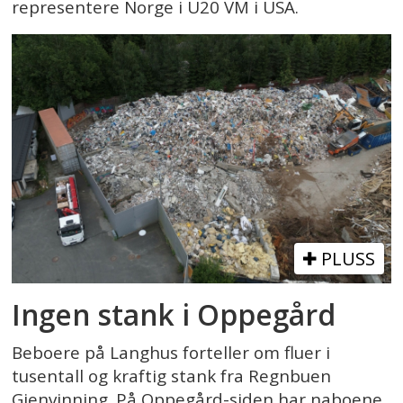
representere Norge i U20 VM i USA.
PLUSS
Ingen stank i Oppegård
Beboere på Langhus forteller om fluer i
tusentall og kraftig stank fra Regnbuen
Gjenvinning. På Oppegård-siden har naboene