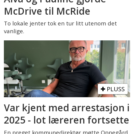
McDrive til McRide
To lokale jenter tok en tur litt utenom det
vanlige.
PLUSS
Var kjent med arrestasjon i
2025 - lot læreren fortsette
En preget kommunedirektør møtte Oppegård