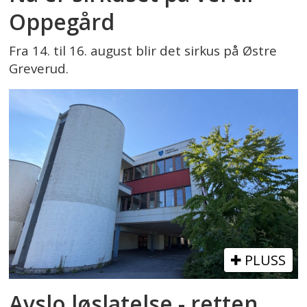
Oppegård
Fra 14. til 16. august blir det sirkus på Østre
Greverud.
PLUSS
Avslo løslatelse - retten