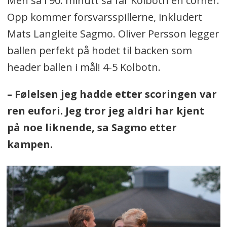
Men så i 90. minutt så får Kolbotn en corner.
Opp kommer forsvarsspillerne, inkludert
Mats Langleite Sagmo. Oliver Persson legger
ballen perfekt på hodet til backen som
header ballen i mål! 4-5 Kolbotn.
– Følelsen jeg hadde etter scoringen var
ren eufori. Jeg tror jeg aldri har kjent
på noe liknende, sa Sagmo etter
kampen.