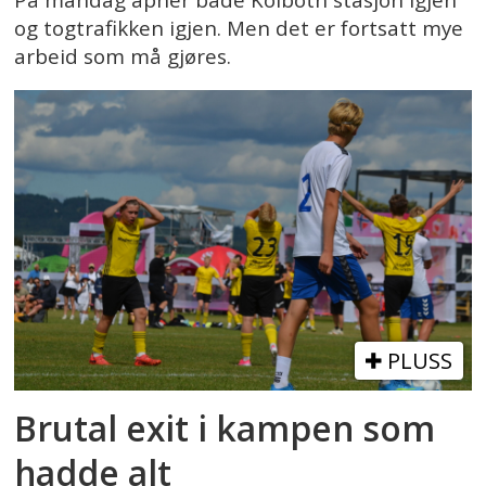
På mandag åpner både Kolbotn stasjon igjen
og togtrafikken igjen. Men det er fortsatt mye
arbeid som må gjøres.
PLUSS
Brutal exit i kampen som
hadde alt