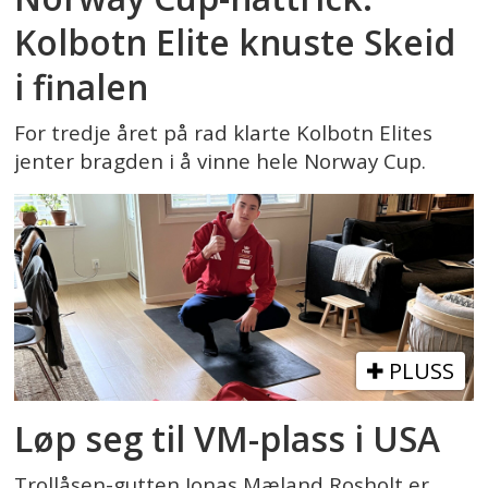
Kolbotn Elite knuste Skeid
i finalen
For tredje året på rad klarte Kolbotn Elites
jenter bragden i å vinne hele Norway Cup.
PLUSS
Løp seg til VM-plass i USA
Trollåsen-gutten Jonas Mæland Rosholt er