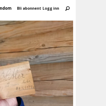
endom
Bli abonnent
Logg inn