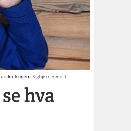
 under krigen.
Sigbjørn Vedeld
 se hva