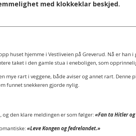
emmelighet med klokkeklar beskjed.
t opp huset hjemme i Vestliveien på Greverud. Nå er han i
ere taket i den gamle stua i eneboligen, som opprinnelig
igjen mye rart i veggene, både aviser og annet rart. Denne
frem funnet snekkeren gjorde nylig.
1, og den klare meldingen er som følger:
«Fan ta Hitler og
romantiske:
«Leve Kongen og fedrelandet.»