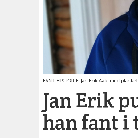
FANT HISTORIE: Jan Erik Aale med plankebi
Jan Erik p
han fant i 