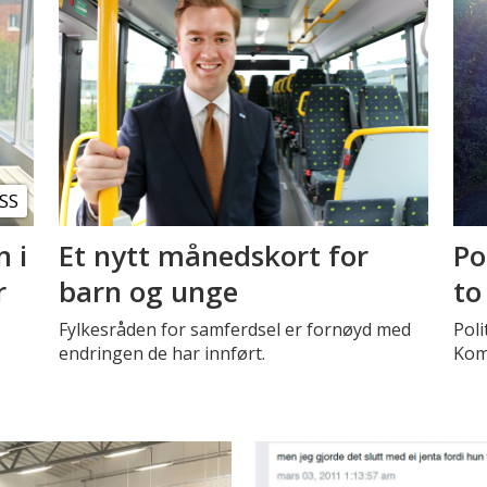
SS
n i
Et nytt månedskort for
Po
r
barn og unge
to
Fylkesråden for samferdsel er fornøyd med
Poli
endringen de har innført.
Kom