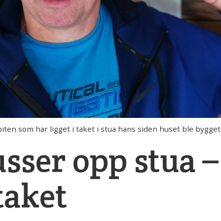
ten som har ligget i taket i stua hans siden huset ble bygget
usser opp stua –
taket